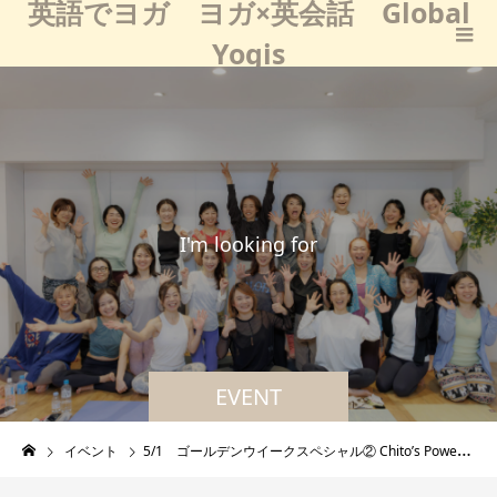
英語でヨガ ヨガ×英会話 Global
Yogis
I
'
m
l
o
o
k
i
n
g
f
o
r
w
a
r
d
EVENT
イベント
5/1 ゴールデンウイークスペシャル② Chito’s Power Flow Vinyasa