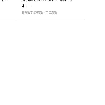
す！！
ヨガ哲学
,
超意識・宇宙意識