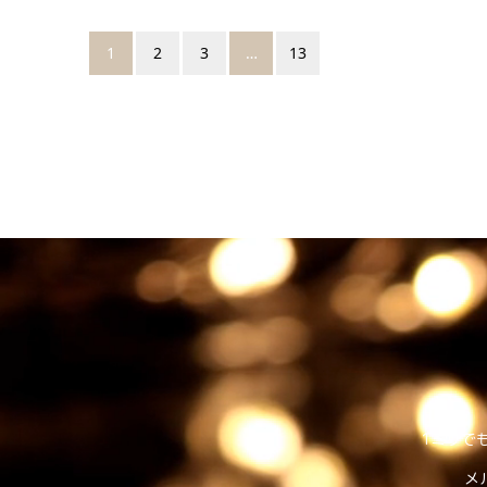
1
2
3
…
13
1ミリで
メ