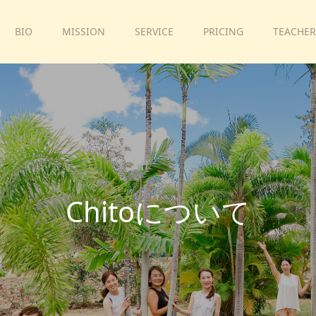
BIO
MISSION
SERVICE
PRICING
TEACHER
C
h
i
t
o
に
つ
い
て
プ
ラ
イ
ベ
ー
ト
か