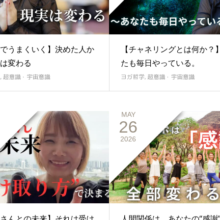
でうまくいく】決めた人か
【チャネリングとは何か？
は変わる
たも毎日やっている。
,
超意識・宇宙意識
ヨガ哲学
,
超意識・宇宙意識
MAY
26
2026
さんとの未来】それは受け
人間関係は、あなたの“感謝