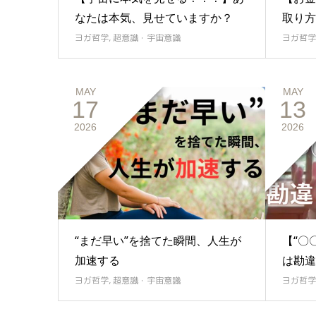
なたは本気、見せていますか？
取り方
ヨガ哲学
,
超意識・宇宙意識
ヨガ哲学
MAY
MAY
17
13
2026
2026
“まだ早い”を捨てた瞬間、人生が
【“〇
加速する
は勘違
ヨガ哲学
,
超意識・宇宙意識
ヨガ哲学