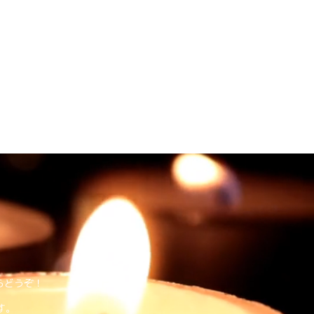
らどうぞ！
す。