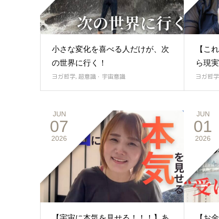
小さな変化を喜べる人だけが、次
【これ
の世界に行く！
ら現実
ヨガ哲学
,
超意識・宇宙意識
ヨガ哲学
JUN
JUN
07
01
2026
2026
【宇宙に本気を見せる！！！】あ
【お金