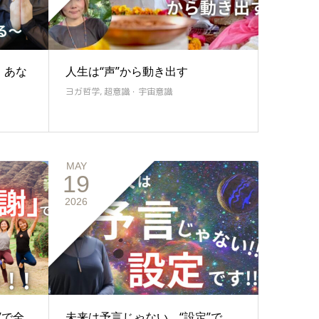
】あな
人生は“声”から動き出す
ヨガ哲学
,
超意識・宇宙意識
MAY
19
2026
”で全
未来は予言じゃない。“設定”で