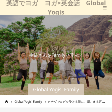
英語でヨガ ヨガ×英会話 Global
Yogis
生
徒
さ
ん
を
F
a
m
i
l
y
と
呼
ん
で
い
る
の
は
、
Global Yogis' Family
Global Yogis' Family
カナダでヨガを受ける際に、聞こえる言葉が格段に増えました。