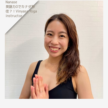
Nanase
英語力0でカナダ移
住？！Vinyasa Yoga
instructor