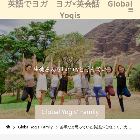
英語でヨガ ヨガ×英会話 Global
Yogis
生
徒
さ
ん
を
F
a
m
i
l
y
と
呼
ん
で
い
る
の
は
、
Global Yogis' Family
Global Yogis' Family
苦手だと思っていた英語が心地よく、大好きになりました！