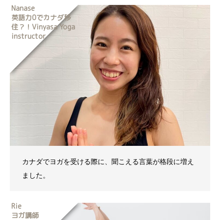
Nanase
英語力0でカナダ移
住？！Vinyasa Yoga
instructor
カナダでヨガを受ける際に、聞こえる言葉が格段に増え
ました。
Rie
ヨガ講師