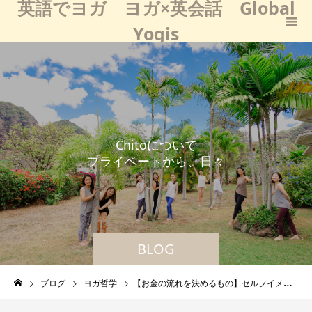
英語でヨガ ヨガ×英会話 Global
Yogis
C
h
i
t
o
に
つ
い
て
プ
ラ
イ
ベ
ー
ト
か
ら
、
日
々
の
学
び
な
ど
BLOG
ブログ
ヨガ哲学
【お金の流れを決めるもの】セルフイメージ＝通帳残高です