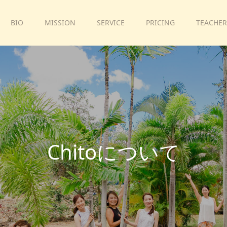
BIO
MISSION
SERVICE
PRICING
TEACHER
C
h
i
t
o
に
つ
い
て
プ
ラ
イ
ベ
ー
ト
か
ら
、
日
々