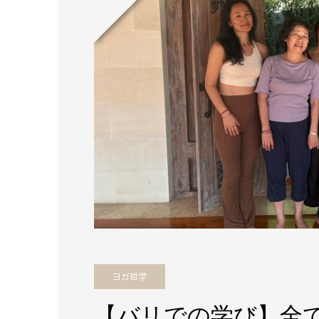
ヨガ哲学
【バリでの学び】全て