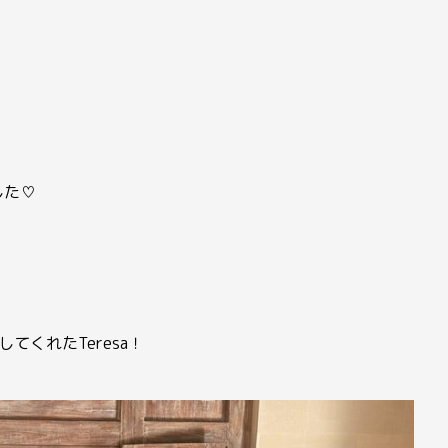
した
♡
してくれたTeresa！