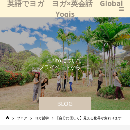
英語でヨガ ヨガ×英会話 Global
Yogis
C
h
i
t
o
に
つ
い
て
プ
ラ
イ
ベ
ー
ト
か
ら
、
日
々
の
学
び
な
ど
BLOG
ブログ
ヨガ哲学
【自分に優しく】見える世界が変わります