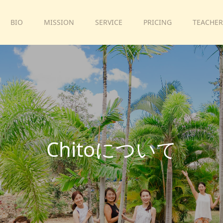
BIO
MISSION
SERVICE
PRICING
TEACHER
C
h
i
t
o
に
つ
い
て
プ
ラ
イ
ベ
ー
ト
か
ら
、