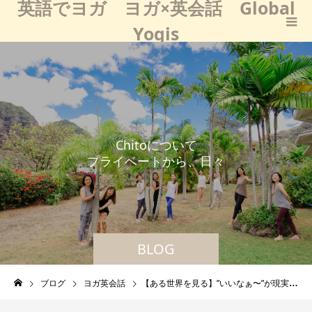
英語でヨガ ヨガ×英会話 Global
Yogis
C
h
i
t
o
に
つ
い
て
プ
ラ
イ
ベ
ー
ト
か
ら
、
日
々
の
学
び
な
ど
普
BLOG
ブログ
ヨガ英会話
【ある世界を見る】”いいなぁ〜”が現実化する仕組み