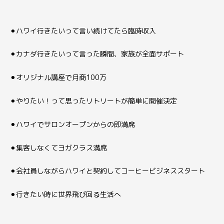
⚫︎ハワイ行きたいって言い続けてたら臨時収入
⚫︎カナダ行きたいって言った瞬間、家族が全面サポート
⚫︎オリジナル講座で月商100万
⚫︎やりたい！って思ったリトリートが簡単に開催決定
⚫︎ハワイでサロンオープンからの即満席
⚫︎集客しなくてヨガクラス満席
⚫︎会社員しながらハワイと契約してコーヒービジネススタート
⚫︎行きたい時に世界飛び回る生活へ