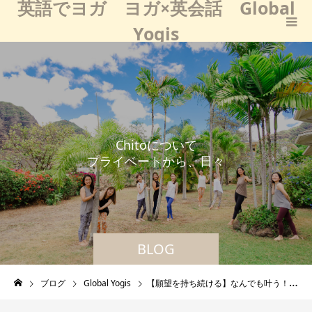
英語でヨガ ヨガ×英会話 Global
Yogis
C
h
i
t
o
に
つ
い
て
プ
ラ
イ
ベ
ー
ト
か
ら
、
日
々
の
学
び
な
ど
BLOG
ブログ
Global Yogis
【願望を持ち続ける】なんでも叶う！叶って当たり前！「いいな！」の魔法