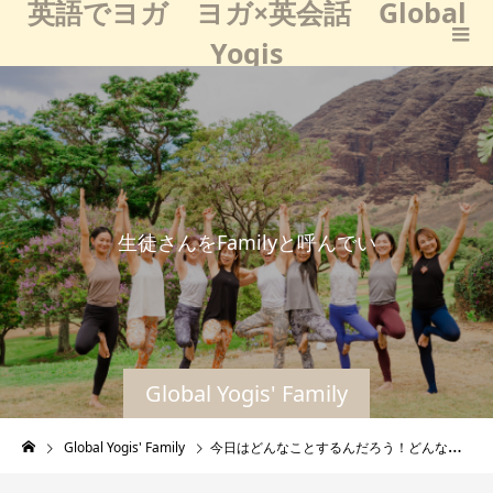
英語でヨガ ヨガ×英会話 Global
Yogis
生
徒
さ
ん
を
F
a
m
i
l
y
と
呼
ん
で
い
る
の
は
、
Global Yogis' Family
Global Yogis' Family
今日はどんなことするんだろう！どんな話が出るんだろう！とワクワクに変わって毎週とても楽しみです！