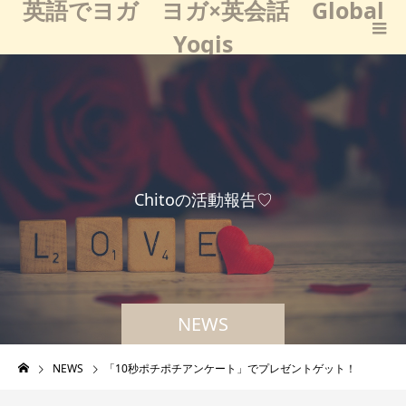
英語でヨガ ヨガ×英会話 Global
Yogis
C
h
i
t
o
の
活
動
報
告
♡
NEWS
NEWS
「10秒ポチポチアンケート」でプレゼントゲット！